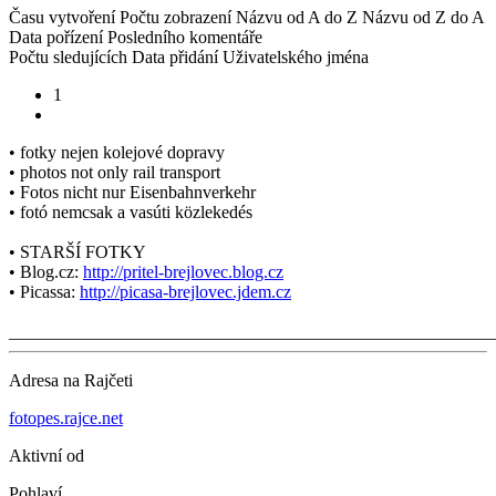
Času vytvoření
Počtu zobrazení
Názvu od A do Z
Názvu od Z do A
Data pořízení
Posledního komentáře
Počtu sledujících
Data přidání
Uživatelského jména
1
• fotky nejen kolejové dopravy
• photos not only rail transport
• Fotos nicht nur Eisenbahnverkehr
• fotó nemcsak a vasúti közlekedés
• STARŠÍ FOTKY
• Blog.cz:
http://pritel-brejlovec.blog.cz
• Picassa:
http://picasa-brejlovec.jdem.cz
_______________________________________________________
Adresa na Rajčeti
fotopes.rajce.net
Aktivní od
Pohlaví