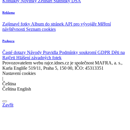
Kontakty
Novinky
Zelináři
Statistiky DSA
Reklama
Zajímavé fotky
Album do stránek
API pro vývojáře
Měření
návštěvnosti
Seznam cookies
Podpora
Časté dotazy
Návody
Pravidla
Podmínky soukromí
GDPR
Děti na
Rajčeti
Hlášení závadných fotek
Provozovatelem webu rajce.idnes.cz je společnost MAFRA, a. s.,
Karla Engliše 519/11, Praha 5, 150 00, IČO: 45313351
Nastavení cookies
|
Čeština
Čeština
English
Zavřít