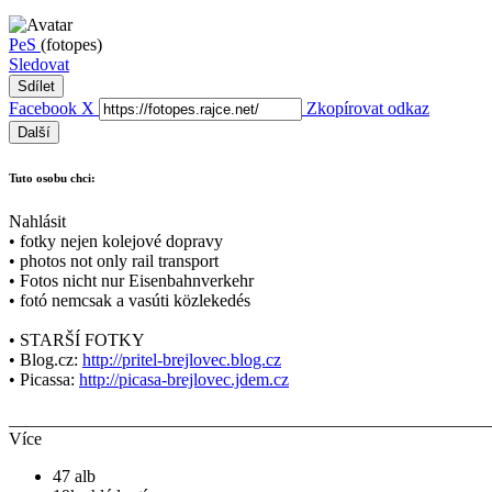
PeS
(fotopes)
Sledovat
Sdílet
Facebook
X
Zkopírovat odkaz
Další
Tuto osobu chci:
Nahlásit
• fotky nejen kolejové dopravy
• photos not only rail transport
• Fotos nicht nur Eisenbahnverkehr
• fotó nemcsak a vasúti közlekedés
• STARŠÍ FOTKY
• Blog.cz:
http://pritel-brejlovec.blog.cz
• Picassa:
http://picasa-brejlovec.jdem.cz
_______________________________________________________
Více
47 alb