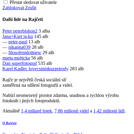
Přestat sledovat uživatele
Zablokovat
Zrušit
Další lidé na Rajčeti
Peter
peterbishop2
3 alba
Jana+Kurt
ja-ku
145 alb
—
peter-paul
13 alb
—
nikanna039
28 alb
—
filosofemdoitnew
29 alb
marta
majticka
56 alb
Dan
superfotograf
535 alb
Karel Kadlec
lovecsnimkuzprirody
283 alb
Rajče je největší česká sociální síť
zaměřená na sdílení fotografií a videí.
Nabízí neomezený prostor zdarma, snadnou a rychlou výrobu
fotoknih i jiných fotoproduktů.
Aktuálně
1,4 miliard fotek
,
7,86 milionů videí
a
1,42 milionů lidí
.
O Rajčeti