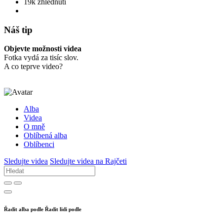
19k zhlédnutí
Náš tip
Objevte možnosti videa
Fotka vydá za tisíc slov.
A co teprve video?
Alba
Videa
O mně
Oblíbená alba
Oblíbenci
Sledujte videa
Sledujte videa na Rajčeti
Řadit alba podle
Řadit lidi podle